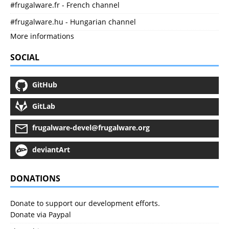
#frugalware.fr - French channel
#frugalware.hu - Hungarian channel
More informations
SOCIAL
GitHub
GitLab
frugalware-devel@frugalware.org
deviantArt
DONATIONS
Donate to support our development efforts.
Donate via Paypal