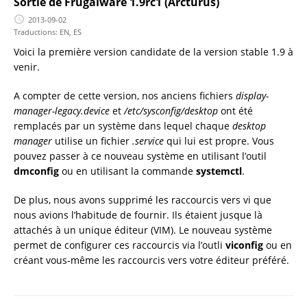
Sortie de Frugalware 1.9rc1 (Arcturus)
2013-09-02
Traductions:
EN
,
ES
Voici la première version candidate de la version stable 1.9 à
venir.
A compter de cette version, nos anciens fichiers
display-
manager-legacy.device
et
/etc/sysconfig/desktop
ont été
remplacés par un système dans lequel chaque
desktop
manager
utilise un fichier
.service
qui lui est propre. Vous
pouvez passer à ce nouveau système en utilisant l’outil
dmconfig
ou en utilisant la commande
systemctl
.
De plus, nous avons supprimé les raccourcis vers vi que
nous avions l’habitude de fournir. Ils étaient jusque là
attachés à un unique éditeur (VIM). Le nouveau système
permet de configurer ces raccourcis via l’outli
viconfig
ou en
créant vous-même les raccourcis vers votre éditeur préféré.