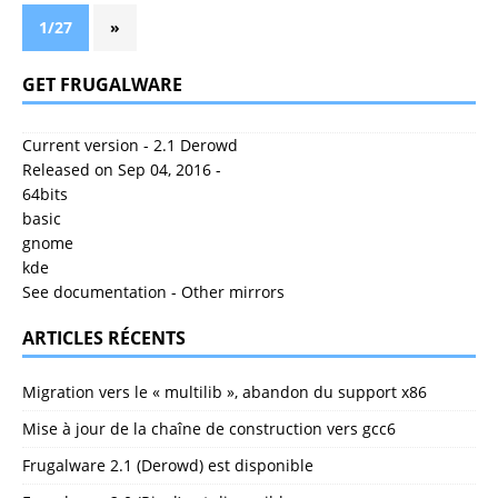
1/27
»
GET FRUGALWARE
Current version - 2.1 Derowd
Released on Sep 04, 2016 -
64bits
basic
gnome
kde
See documentation
-
Other mirrors
ARTICLES RÉCENTS
Migration vers le « multilib », abandon du support x86
Mise à jour de la chaîne de construction vers gcc6
Frugalware 2.1 (Derowd) est disponible