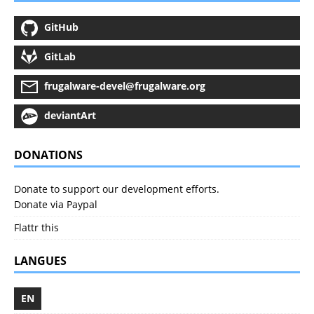
GitHub
GitLab
frugalware-devel@frugalware.org
deviantArt
DONATIONS
Donate to support our development efforts.
Donate via Paypal
Flattr this
LANGUES
EN