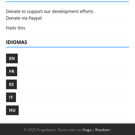
Donate to support our development efforts.
Donate via Paypal
Flattr this
IDIOMAS
EN
FR
ES
IT
HU
© 2025 Frugalware.
Generado con
Hugo
y
Roadster
.