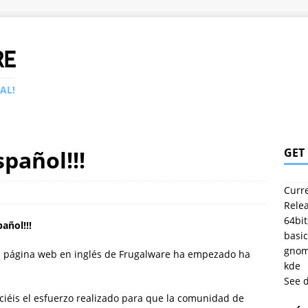
RE
AL!
spañol!!!
GET
Curre
Relea
64bit
añol!!!
basic
gno
la página web en inglés de Frugalware ha empezado ha
kde
See 
ciéis el esfuerzo realizado para que la comunidad de