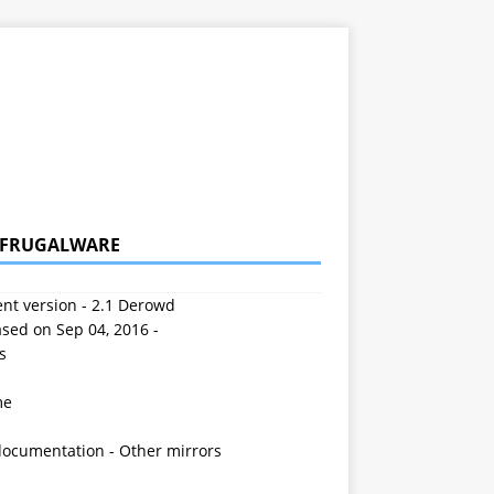
 FRUGALWARE
nt version - 2.1 Derowd
sed on Sep 04, 2016 -
s
me
documentation
-
Other mirrors