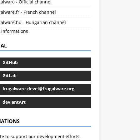
alware - Official channel
alware.fr - French channel
galware.hu - Hungarian channel
 informations
IAL
GitHub
GitLab
frugalware-devel@frugalware.org
deviantArt
ATIONS
e to support our development efforts.