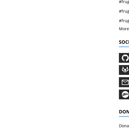
#frug
#frug
#fru
More
SOC
DON
Donat