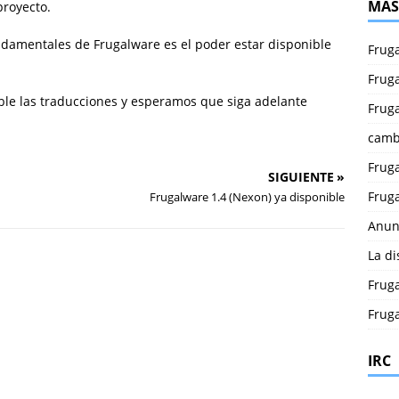
MÁS
proyecto.
ndamentales de Frugalware es el poder estar disponible
Fruga
Fruga
ble las traducciones y esperamos que siga adelante
Fruga
camb
Fruga
SIGUIENTE »
Fruga
Frugalware 1.4 (Nexon) ya disponible
Anun
La di
Fruga
Fruga
IRC