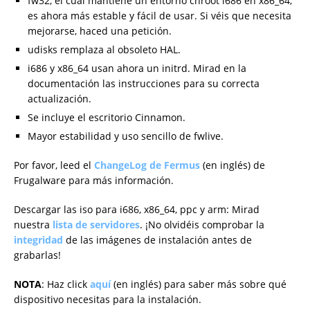
fw32, el cual mantiene un entorno chroot i686 en x86_64,
es ahora más estable y fácil de usar. Si véis que necesita
mejorarse, haced una petición.
udisks remplaza al obsoleto HAL.
i686 y x86_64 usan ahora un initrd. Mirad en la
documentación las instrucciones para su correcta
actualización.
Se incluye el escritorio Cinnamon.
Mayor estabilidad y uso sencillo de fwlive.
Por favor, leed el
ChangeLog de Fermus
(en inglés) de
Frugalware para más información.
Descargar las iso para i686, x86_64, ppc y arm: Mirad
nuestra
lista de servidores
. ¡No olvidéis comprobar la
integridad
de las imágenes de instalación antes de
grabarlas!
NOTA
: Haz click
aquí
(en inglés) para saber más sobre qué
dispositivo necesitas para la instalación.